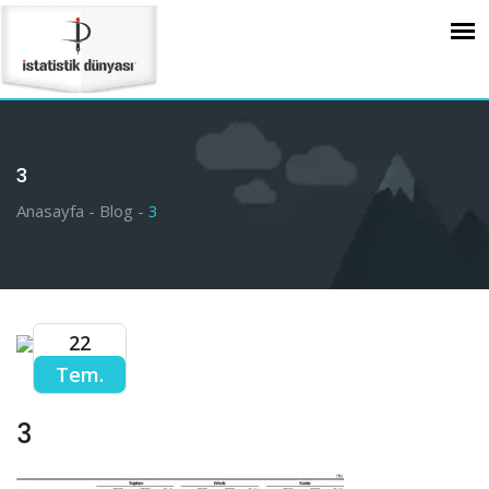
3
Anasayfa -
Blog -
3
22
Tem.
3