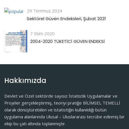
29 Temmuz 2024
Sektörel Güven Endeksleri, Şubat 2021
7 Ekim 2020
2004-2020 TÜKETİCİ GÜVEN ENDEKSİ
Hakkımızda
Devlet ve Özel sektörde sayısız İstatistik Uygulamalar ve
Projeler gerçekleştirmiş, teoriyi pratiğe BİLİMSEL TEMELLİ
olarak dönüştürebilen ve istatistiğin kullanıldığı bütün
uygulama alanlarında Ulusal – Uluslararası tecrübe edinmiş bir
ekip bu çatı altında toplanmıştır.