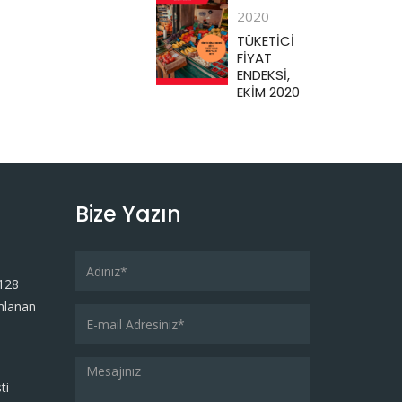
2020
TÜKETİCİ
FİYAT
ENDEKSİ,
EKİM 2020
Bize Yazın
128
mlanan
ti