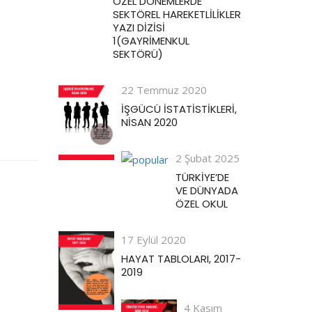
ÖZEL DÖNEMLERDE
SEKTÖREL HAREKETLİLİKLER
YAZI DİZİSİ
1(GAYRİMENKUL
SEKTÖRÜ)
22 Temmuz 2020
İŞGÜCÜ İSTATİSTİKLERİ,
NİSAN 2020
2 Şubat 2025
TÜRKİYE’DE
VE DÜNYADA
ÖZEL OKUL
17 Eylül 2020
HAYAT TABLOLARI, 2017-
2019
4 Kasım