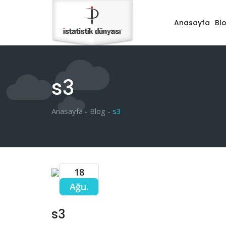
Anasayfa
Blo
s3
Anasayfa -
Blog -
s3
18
Ağu.
s3