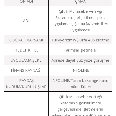
ÖN ADI
ÇMVA
Çiftlik Muhasebe Veri Ağı
Sisteminin geliştirilmesi pilot
ADI
uygulaması, Şanlıurfa/İzmir illleri
uygulaması
COĞRAFİ KAPSAMI
Türkiye/İzmir/Ş.Urfa 405 İşletme
HEDEF KİTLE
Tarımsal işletmeler
UYGULAMA ŞEKLİ
Adrese dayalı yüz yüze görüşme
FİNANS KAYNAĞI
INFOLINE
PAYDAŞ
INFOLINE/Tarım bakanlığı/İltarım
KURUM/KURULUŞLAR
müdürlükleri
Çiftlik Muhasebe Veri Ağı
Sisteminin geliştirilmesi
çerçevesinde işletmelerin
bulundukları yerlerde 405 işletme