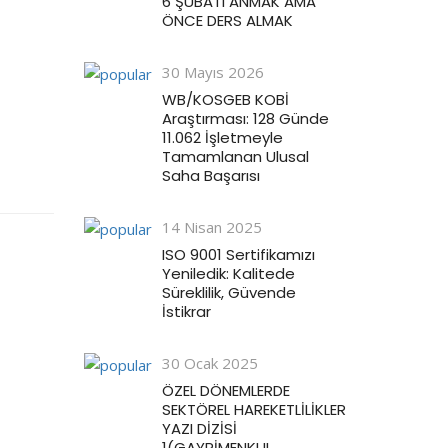
6 ŞUBATI ANMAK AMA
ÖNCE DERS ALMAK
30 Mayıs 2026
WB/KOSGEB KOBİ
Araştırması: 128 Günde
11.062 İşletmeyle
Tamamlanan Ulusal
Saha Başarısı
14 Nisan 2025
ISO 9001 Sertifikamızı
Yeniledik: Kalitede
Süreklilik, Güvende
İstikrar
30 Ocak 2025
ÖZEL DÖNEMLERDE
SEKTÖREL HAREKETLİLİKLER
YAZI DİZİSİ
1(GAYRİMENKUL