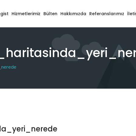
gist
Hizmetlerimiz
Bülten
Hakkımızda
Referanslarımız
İlet
_haritasinda_yeri_ne
i_nerede
da_yeri_nerede