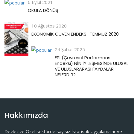
6 Eylül 2021
OKULA DÖNÜŞ
10 Ağustos 2020
EKONOMİK GÜVEN ENDEKSİ, TEMMUZ 2020
24 Şubat 2025
EPI (Çevresel Performans
Endeksi) NİN İYİLEŞMESİNDE ULUSAL
VE ULUSLARARASI FAYDALAR
NELERDİR?
Hakkımızda
Devlet ve Özel sektörde sayısız İstatistik Uygulamalar ve